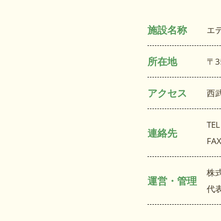
施設名称
エ
所在地
〒3
アクセス
西
TEL
連絡先
FAX
株
運営・管理
代