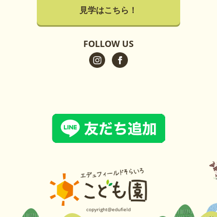
見学はこちら！
FOLLOW US
copyright@edufield