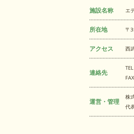
施設名称
エ
所在地
〒3
アクセス
西
TEL
連絡先
FAX
株
運営・管理
代