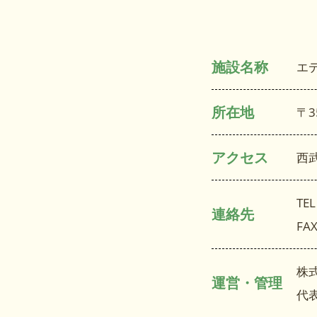
施設名称
エ
所在地
〒3
アクセス
西
TEL
連絡先
FAX
株
運営・管理
代